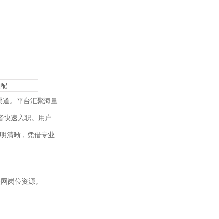
匹配
渠道。平台汇聚海量
者快速入职。用户
透明清晰，凭借专业
联网岗位资源。