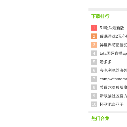
下载排行
1
51吃瓜最新版
2
催眠游戏2无心
3
异世界随便侵犯
4
tata国际直播a
5
游多多
6
夸克浏览器海
7
campwithmo
8
希薇尔冷狐版
9
新版猫社区官
10
怀孕吧奈亚子
热门合集