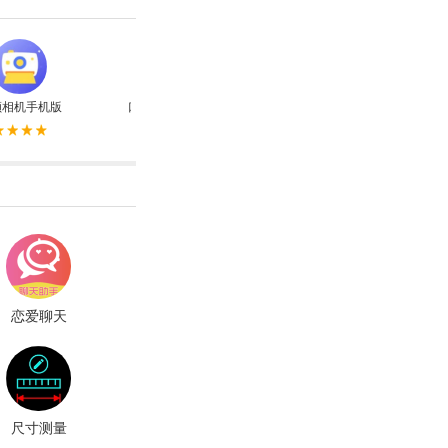
颜相机手机版
口香糖女孩乳液3无敌版
植物大战僵尸杂交版
恋爱聊天
术
尺寸测量