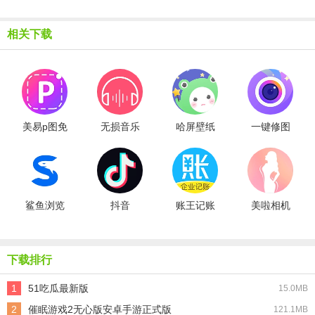
相关下载
美易p图免
无损音乐
哈屏壁纸
一键修图
费版
播放器
大师软件
鲨鱼浏览
抖音
账王记账
美啦相机
器
下载排行
1
51吃瓜最新版
15.0MB
2
催眠游戏2无心版安卓手游正式版
121.1MB