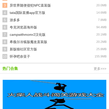
3
异世界随便侵犯NPC直装版
20.0MB
4
tata国际直播app官方版
14.6MB
5
游多多
7.8MB
6
夸克浏览器海外版
94.4MB
7
campwithmomr2汉化版
20.1MB
8
希薇尔冷狐版魔改直装版
20.2MB
9
新版猫社区官方版
25.8MB
10
怀孕吧奈亚子
155.9MB
热门合集
更多>>>