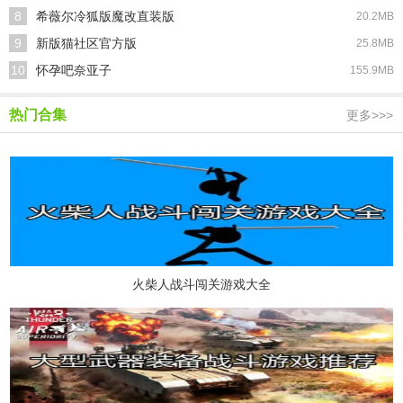
8
希薇尔冷狐版魔改直装版
20.2MB
9
新版猫社区官方版
25.8MB
10
怀孕吧奈亚子
155.9MB
热门合集
更多>>>
火柴人战斗闯关游戏大全