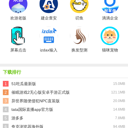
欢游老版
建企查安
叨鱼
滴滴企业
卓版
屏幕点击
izdax输入
换发型测
猫咪宠物
器软件
法
脸型
翻译器
下载排行
1
51吃瓜最新版
15.0MB
2
催眠游戏2无心版安卓手游正式版
121.1MB
3
异世界随便侵犯NPC直装版
20.0MB
4
tata国际直播app官方版
14.6MB
5
游多多
7.8MB
6
夸克浏览器海外版
94.4MB