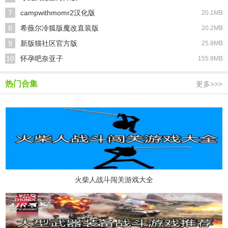
7
campwithmomr2汉化版
20.1MB
8
希薇尔冷狐版魔改直装版
20.2MB
9
新版猫社区官方版
25.8MB
10
怀孕吧奈亚子
155.9MB
热门合集
更多>>>
火柴人战斗闯关游戏大全