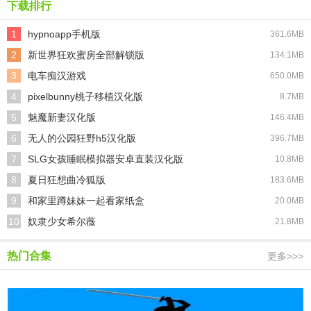
下载排行
1
hypnoapp手机版
361.6MB
2
新世界狂欢蜜房全部解锁版
134.1MB
3
电车痴汉游戏
650.0MB
4
pixelbunny桃子移植汉化版
8.7MB
5
魅魔新妻汉化版
146.4MB
6
无人的公园狂野h5汉化版
396.7MB
7
SLG女孩睡眠模拟器安卓直装汉化版
10.8MB
8
夏日狂想曲冷狐版
183.6MB
9
和家里蹲妹妹一起看家纸盒
20.0MB
10
奴隶少女希尔薇
21.8MB
热门合集
更多>>>