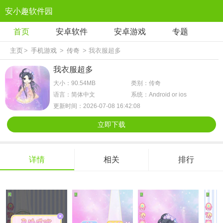
安小趣软件园
首页
安卓软件
安卓游戏
专题
主页
>
手机游戏
>
传奇
> 我衣服超多
我衣服超多
大小：90.54MB
类别：传奇
语言：简体中文
系统：Android or ios
更新时间：2026-07-08 16:42:08
立即下载
详情
相关
排行