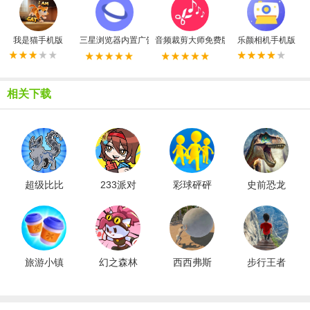
我是猫手机版
三星浏览器内置广告拦截器最新版
音频裁剪大师免费版
乐颜相机手机版
相关下载
超级比比
233派对
彩球砰砰
史前恐龙
看
游戏
砰
大战
旅游小镇
幻之森林
西西弗斯
步行王者
游戏
的世界