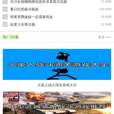
7
SLG女孩睡眠模拟器安卓直装汉化版
10.8MB
8
夏日狂想曲冷狐版
183.6MB
9
和家里蹲妹妹一起看家纸盒
20.0MB
10
奴隶少女希尔薇
21.8MB
热门合集
更多>>>
火柴人战斗闯关游戏大全