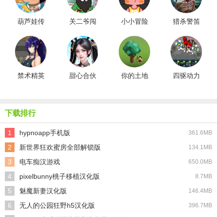
葫芦娃传
关二爷闯
小小冒险
猎杀警笛
说
天界
家寻宝记
头
游戏
禁术精英
甜心合伙
你的土地
四驱动力
学园无双
人游戏
达人
下载排行
1
hypnoapp手机版
361.6MB
2
新世界狂欢蜜房全部解锁版
134.1MB
3
电车痴汉游戏
650.0MB
4
pixelbunny桃子移植汉化版
8.7MB
5
魅魔新妻汉化版
146.4MB
6
无人的公园狂野h5汉化版
396.7MB