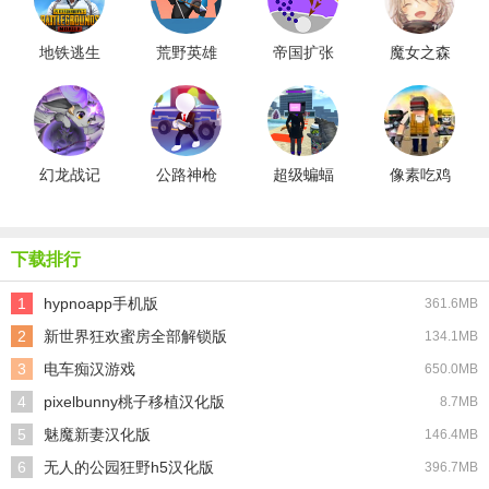
地铁逃生
荒野英雄
帝国扩张
魔女之森
国际服正
版
幻龙战记
公路神枪
超级蝙蝠
像素吃鸡
手
英雄最新
枪战
版
下载排行
1
hypnoapp手机版
361.6MB
2
新世界狂欢蜜房全部解锁版
134.1MB
3
电车痴汉游戏
650.0MB
4
pixelbunny桃子移植汉化版
8.7MB
5
魅魔新妻汉化版
146.4MB
6
无人的公园狂野h5汉化版
396.7MB