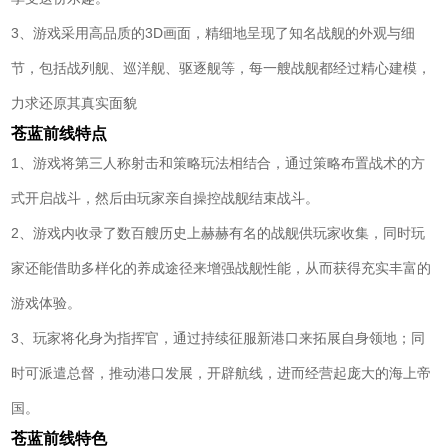
3、游戏采用高品质的3D画面，精细地呈现了知名战舰的外观与细
节，包括战列舰、巡洋舰、驱逐舰等，每一艘战舰都经过精心建模，
力求还原其真实面貌
苍蓝前线特点
1、游戏将第三人称射击和策略玩法相结合，通过策略布置战术的方
式开启战斗，然后由玩家亲自操控战舰结束战斗。
2、游戏内收录了数百艘历史上赫赫有名的战舰供玩家收集，同时玩
家还能借助多样化的养成途径来增强战舰性能，从而获得充实丰富的
游戏体验。
3、玩家将化身为指挥官，通过持续征服新港口来拓展自身领地；同
时可派遣总督，推动港口发展，开辟航线，进而经营起庞大的海上帝
国。
苍蓝前线特色