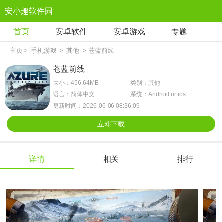
安小趣软件园
首页
安卓软件
安卓游戏
专题
主页
>
手机游戏
>
其他
> 苍蓝前线
苍蓝前线
大小：456.64MB
类别：其他
语言：简体中文
系统：Android or ios
更新时间：2026-06-06 08:36:09
立即下载
详情
相关
排行