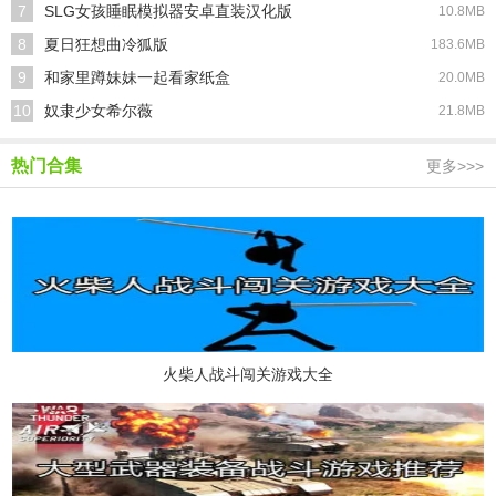
7
SLG女孩睡眠模拟器安卓直装汉化版
10.8MB
8
夏日狂想曲冷狐版
183.6MB
9
和家里蹲妹妹一起看家纸盒
20.0MB
10
奴隶少女希尔薇
21.8MB
热门合集
更多>>>
火柴人战斗闯关游戏大全