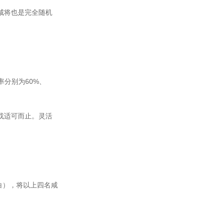
咸将也是完全随机
率分别为60%、
或适可而止。灵活
白），将以上四名咸