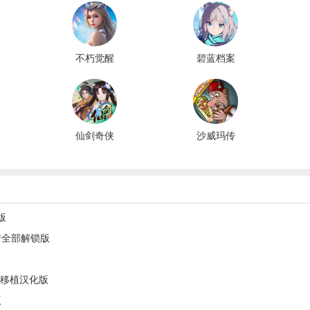
不朽觉醒
碧蓝档案
日服中文
版
仙剑奇侠
沙威玛传
传新的开
奇去广告
始
版
版
房全部解锁版
y桃子移植汉化版
版