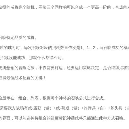
获得的咸将完全随机，召唤三个同样的可以合成一个更高一阶的，合成的
召唤特定品质的咸将。
品质的咸将时，每次召唤对应的消耗数量依次是1、1、2，而召唤成功的概
-要是召唤没能成功，那就什么都得不到。
充满悬念的冒险之旅，不仅需要好运，还要运用策略决定，是否继续点将
取得最佳战术配置的关键！
会显示在「组合」列表，根据每个神将的召唤公式进行合成。
，需要我方战场有咸·孟获（紫）+咸·荀彧（紫）+炸弹兵（白）+斧头兵（
的界面，可以勾选神将组合的进度标识神话咸将只能通过此种方式召唤。