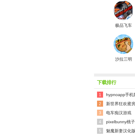
极品飞车
热力追踪
汉化版
沙拉三明
治国王正
版
下载排行
1
hypnoapp手机
2
新世界狂欢蜜
3
电车痴汉游戏
4
pixelbunn
5
魅魔新妻汉化