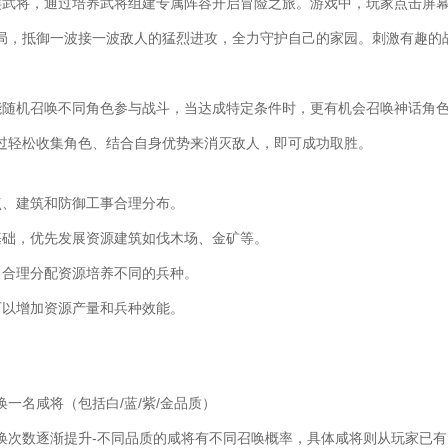
类武将，通过培养武将组建专属阵容开启冒险之旅。游戏中，玩家点击屏
局，抵御一波接一波敌人的猛烈进攻，全力守护自己的家园。刺激有趣的
。
能随机召唤不同角色参与战斗，当达成特定条件时，更有机会召唤神话角
过轻松收集角色、结合自身优势来消灭敌人，即可成功取胜。
点、建筑和防御工事合理分布。
基础，优先发展资源建筑如伐木场、金矿等。
，合理分配资源培养不同的兵种。
可以增加资源产量和兵种效能。
一名咸将（包括白/蓝/紫/金品质）
唤次数逐渐提升-不同品质的咸将有不同召唤概率，具体咸将则从玩家已