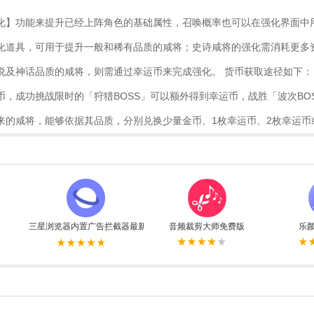
化】功能来提升已经上阵角色的基础属性，召唤概率也可以在强化界面中
化道具，可用于提升一般和稀有品质的咸将；史诗咸将的强化需消耗更多
说及神话品质的咸将，则需通过幸运币来完成强化。 货币获取途径如下：
币，成功挑战限时的「狩猎BOSS」可以额外得到幸运币，战胜「波次BO
来的咸将，能够依据其品质，分别兑换少量金币、1枚幸运币、2枚幸运币
三星浏览器内置广告拦截器最新版
音频裁剪大师免费版
乐