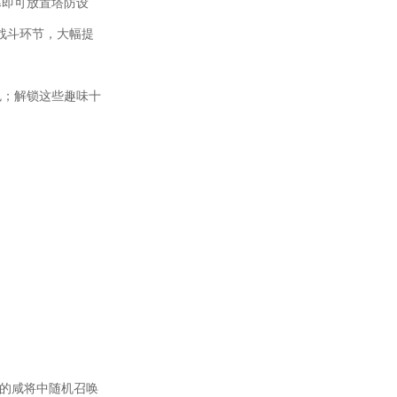
幕即可放置塔防设
战斗环节，大幅提
色；解锁这些趣味十
有的咸将中随机召唤