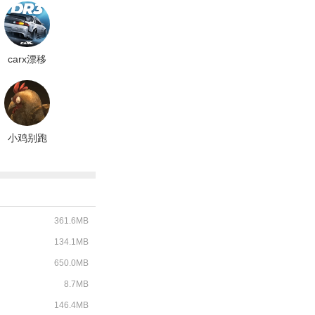
carx漂移
赛车3正版
小鸡别跑
游戏
361.6MB
134.1MB
650.0MB
8.7MB
146.4MB