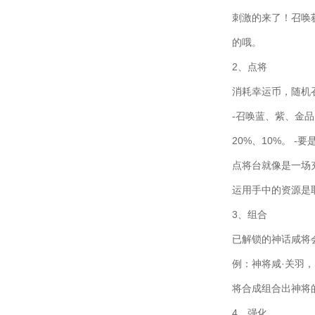
刺激的来了！召唤
的哦。
2、点将
消耗幸运币，随机
-召唤蓝、紫、金
20%、10%。 
点将台就像是一场
运用手中的资源是
3、组合
已解锁的神话咸将
例：神将咸·关羽
将合成组合出神将
4、强化