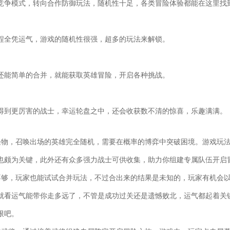
竞争模式，转向合作防御玩法，随机性十足，各类冒险体验都能在这里找
程全凭运气，游戏的随机性很强，超多的玩法来解锁。
还能简单的合并，就能获取英雄冒险，开启各种挑战。
得到更厉害的战士，幸运轮盘之中，还会收获数不清的惊喜，乐趣满满。
怪物，召唤出场的英雄完全随机，需要在概率的博弈中突破困境。游戏玩
也颇为关键，此外还有众多强力战士可供收集，助力你组建专属队伍开启
不够，玩家也能试试合并玩法，不过合出来的结果是未知的，玩家有机会
就看运气能带你走多远了，不管是成功过关还是遗憾败北，运气都起着关
限吧。