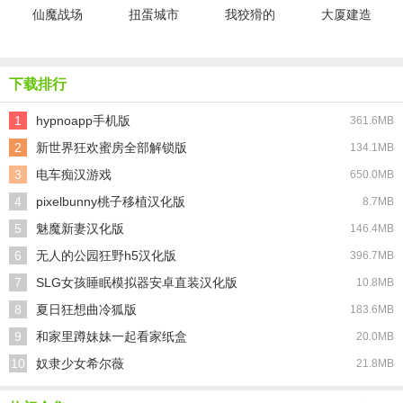
仙魔战场
扭蛋城市
我狡猾的
大厦建造
女朋友
者
下载排行
1
hypnoapp手机版
361.6MB
2
新世界狂欢蜜房全部解锁版
134.1MB
3
电车痴汉游戏
650.0MB
4
pixelbunny桃子移植汉化版
8.7MB
5
魅魔新妻汉化版
146.4MB
6
无人的公园狂野h5汉化版
396.7MB
7
SLG女孩睡眠模拟器安卓直装汉化版
10.8MB
8
夏日狂想曲冷狐版
183.6MB
9
和家里蹲妹妹一起看家纸盒
20.0MB
10
奴隶少女希尔薇
21.8MB