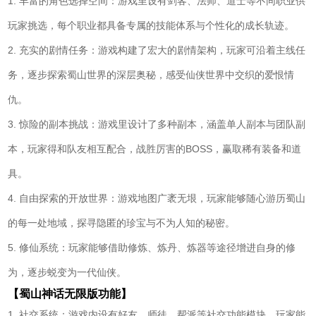
1. 丰富的角色选择空间：游戏里设有剑客、法师、道士等不同职业供
玩家挑选，每个职业都具备专属的技能体系与个性化的成长轨迹。
2. 充实的剧情任务：游戏构建了宏大的剧情架构，玩家可沿着主线任
务，逐步探索蜀山世界的深层奥秘，感受仙侠世界中交织的爱恨情
仇。
3. 惊险的副本挑战：游戏里设计了多种副本，涵盖单人副本与团队副
本，玩家得和队友相互配合，战胜厉害的BOSS，赢取稀有装备和道
具。
4. 自由探索的开放世界：游戏地图广袤无垠，玩家能够随心游历蜀山
的每一处地域，探寻隐匿的珍宝与不为人知的秘密。
5. 修仙系统：玩家能够借助修炼、炼丹、炼器等途径增进自身的修
为，逐步蜕变为一代仙侠。
【蜀山神话无限版功能】
1. 社交系统：游戏内设有好友、师徒、帮派等社交功能模块，玩家能