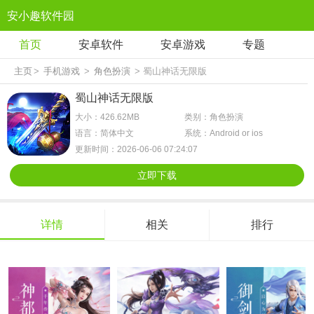
安小趣软件园
首页
安卓软件
安卓游戏
专题
主页
>
手机游戏
>
角色扮演
> 蜀山神话无限版
蜀山神话无限版
大小：426.62MB
类别：角色扮演
语言：简体中文
系统：Android or ios
更新时间：2026-06-06 07:24:07
立即下载
详情
相关
排行