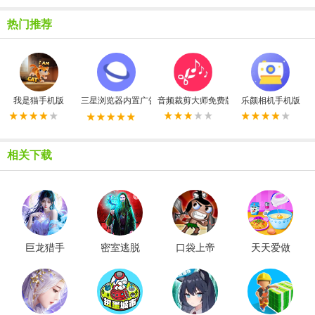
热门推荐
我是猫手机版
三星浏览器内置广告拦截器最新版
音频裁剪大师免费版
乐颜相机手机版
相关下载
巨龙猎手
密室逃脱
口袋上帝
天天爱做
红包版
21遗落梦
最新版
饭
境老版