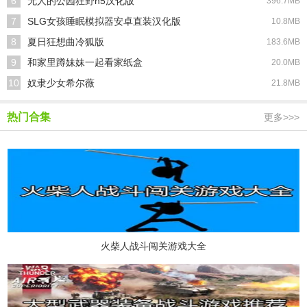
6
无人的公园狂野h5汉化版
396.7MB
7
SLG女孩睡眠模拟器安卓直装汉化版
10.8MB
8
夏日狂想曲冷狐版
183.6MB
9
和家里蹲妹妹一起看家纸盒
20.0MB
10
奴隶少女希尔薇
21.8MB
热门合集
更多>>>
火柴人战斗闯关游戏大全