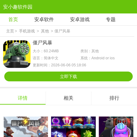
安小趣软件园
首页
安卓软件
安卓游戏
专题
主页
>
手机游戏
>
其他
> 僵尸风暴
僵尸风暴
大小：60.24MB
类别：其他
语言：简体中文
系统：Android or ios
更新时间：2026-06-06 05:18:06
立即下载
详情
相关
排行