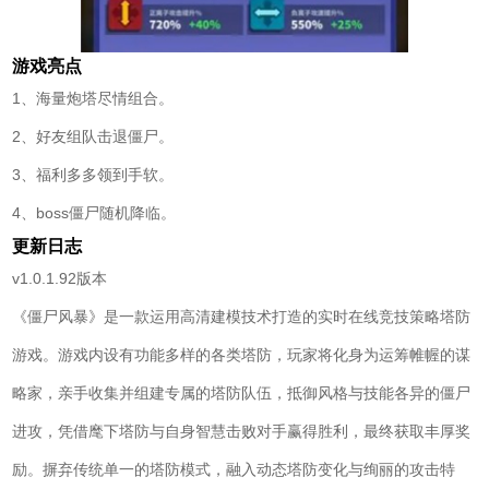
游戏亮点
1、海量炮塔尽情组合。
2、好友组队击退僵尸。
3、福利多多领到手软。
4、boss僵尸随机降临。
更新日志
v1.0.1.92版本
《僵尸风暴》是一款运用高清建模技术打造的实时在线竞技策略塔防
游戏。游戏内设有功能多样的各类塔防，玩家将化身为运筹帷幄的谋
略家，亲手收集并组建专属的塔防队伍，抵御风格与技能各异的僵尸
进攻，凭借麾下塔防与自身智慧击败对手赢得胜利，最终获取丰厚奖
励。摒弃传统单一的塔防模式，融入动态塔防变化与绚丽的攻击特