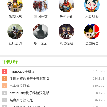
像素吃鸡
王国冲突
失控进化
末日城堡
枪战
安装
手机版
征服之刃
明日之后
妖怪捉迷
法国突击
正版
藏
1812
下载排行
1
hypnoapp手机版
361.6MB
2
新世界狂欢蜜房全部解锁版
134.1MB
3
电车痴汉游戏
650.0MB
4
pixelbunny桃子移植汉化版
8.7MB
5
魅魔新妻汉化版
146.4MB