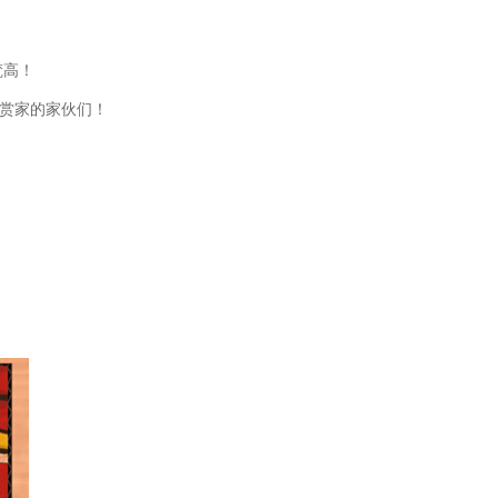
梵高！
鉴赏家的家伙们！