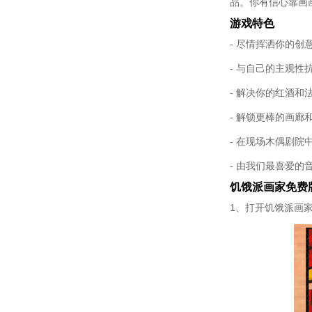
品。你有信心靠画
游戏特色
- 尽情挥洒你的
- 与自己的主观
- 解决你的红酒
- 解锁更棒的画廊
- 在现场木偶剧院
- 由我们最喜爱的音
饥饿派画家免费
1、打开饥饿派画家，