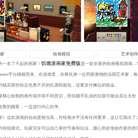
画家
绘画模拟
艺术创
饥饿派画家免费版
为一名了不起的画家！
是一款全新的绘画模拟游戏，
ut，由Steam平台移植而来。在游戏里，你将化身一位穷困潦倒的法国艺术家
的钱买那些你总也离不开的红酒和面包，还要支付摊位的租金。
家精心绘制的画作或许得不到赏识，而你随手乱涂的垃圾可能会卖出天价
粗鲁的顾客，一边进行内心抗争。
家》这款游戏的自由度相当高，对绘画水平没有任何要求，这让它跳出了
的传统模式。玩家完全可以自己掌控节奏和玩法，随心所欲地创作那些所