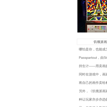
饥饿派
哪怕是你，也能成
Passparto
持生计——用卖画
同时在游戏中，画
将自己的画作卖给
另外，《饥饿派画
种让玩家亦步亦趋