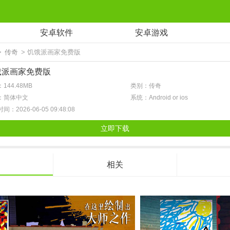
安卓软件
安卓游戏
>
传奇
> 饥饿派画家免费版
饿派画家免费版
144.48MB
类别：传奇
：简体中文
系统：Android or ios
间：2026-06-05 09:48:08
立即下载
相关