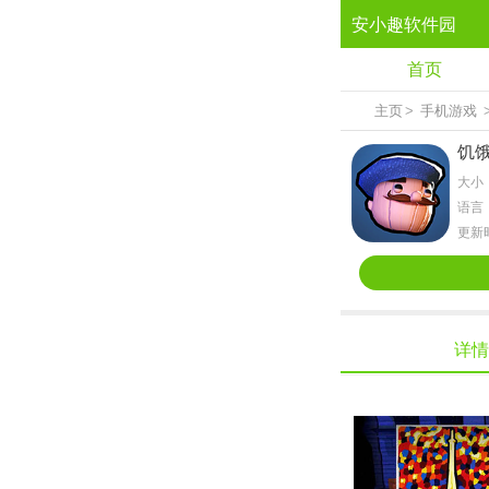
安小趣软件园
首页
主页
>
手机游戏
饥
大小：
语言
更新时
详情