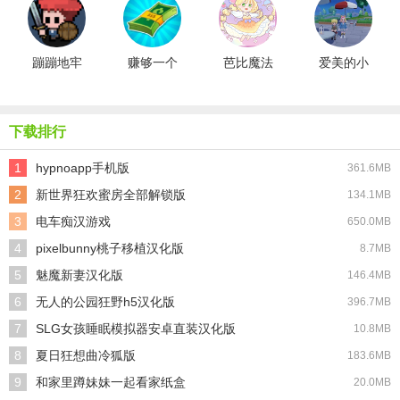
蹦蹦地牢
赚够一个
芭比魔法
爱美的小
亿
城堡设计
公主
下载排行
1
hypnoapp手机版
361.6MB
2
新世界狂欢蜜房全部解锁版
134.1MB
3
电车痴汉游戏
650.0MB
4
pixelbunny桃子移植汉化版
8.7MB
5
魅魔新妻汉化版
146.4MB
6
无人的公园狂野h5汉化版
396.7MB
7
SLG女孩睡眠模拟器安卓直装汉化版
10.8MB
8
夏日狂想曲冷狐版
183.6MB
9
和家里蹲妹妹一起看家纸盒
20.0MB