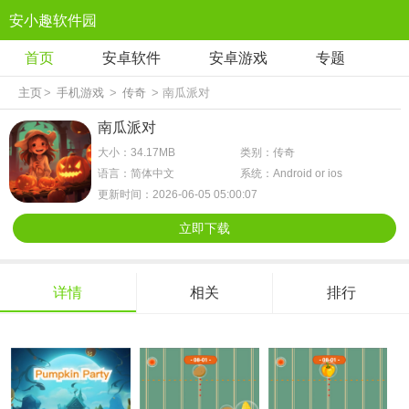
安小趣软件园
首页
安卓软件
安卓游戏
专题
主页
>
手机游戏
>
传奇
> 南瓜派对
南瓜派对
大小：34.17MB
类别：传奇
语言：简体中文
系统：Android or ios
更新时间：2026-06-05 05:00:07
立即下载
详情
相关
排行