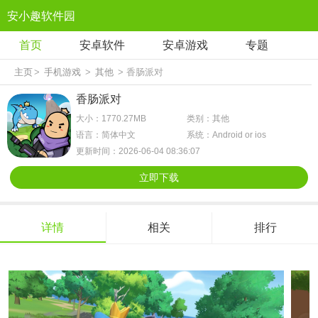
安小趣软件园
首页
安卓软件
安卓游戏
专题
主页
>
手机游戏
>
其他
> 香肠派对
香肠派对
大小：1770.27MB
类别：其他
语言：简体中文
系统：Android or ios
更新时间：2026-06-04 08:36:07
立即下载
详情
相关
排行