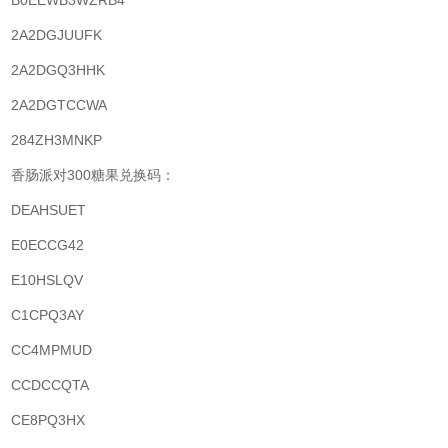
B0EEWB3WZRB4
2A2DGJUUFK
2A2DGQ3HHK
2A2DGTCCWA
284ZH3MNKP
香肠派对300糖果兑换码：
DEAHSUET
E0ECCG42
E10HSLQV
C1CPQ3AY
CC4MPMUD
CCDCCQTA
CE8PQ3HX