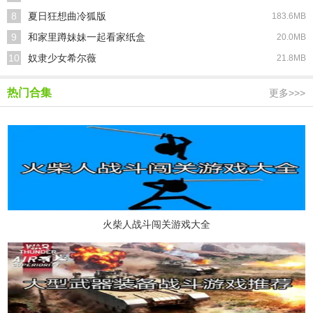
8
夏日狂想曲冷狐版
183.6MB
9
和家里蹲妹妹一起看家纸盒
20.0MB
10
奴隶少女希尔薇
21.8MB
热门合集
更多>>>
火柴人战斗闯关游戏大全