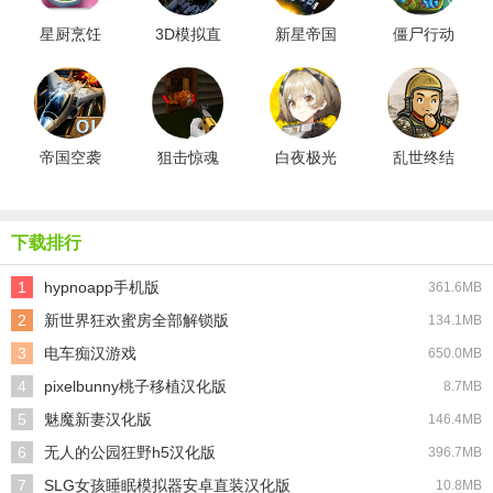
星厨烹饪
3D模拟直
新星帝国
僵尸行动
记
升机
国际服
队2最新版
帝国空袭
狙击惊魂
白夜极光
乱世终结
夜最新版
国际服
战国际服
下载排行
1
hypnoapp手机版
361.6MB
2
新世界狂欢蜜房全部解锁版
134.1MB
3
电车痴汉游戏
650.0MB
4
pixelbunny桃子移植汉化版
8.7MB
5
魅魔新妻汉化版
146.4MB
6
无人的公园狂野h5汉化版
396.7MB
7
SLG女孩睡眠模拟器安卓直装汉化版
10.8MB