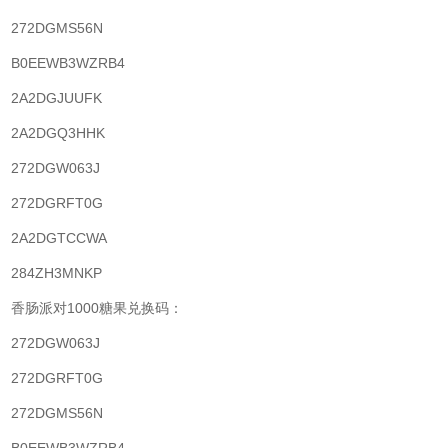
272DGMS56N
B0EEWB3WZRB4
2A2DGJUUFK
2A2DGQ3HHK
272DGW063J
272DGRFT0G
2A2DGTCCWA
284ZH3MNKP
香肠派对1000糖果兑换码：
272DGW063J
272DGRFT0G
272DGMS56N