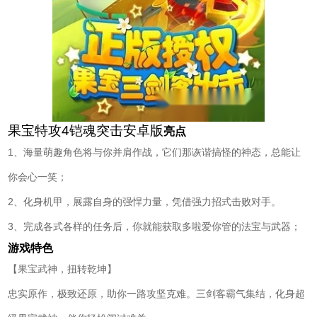
果宝特攻4铠魂突击安卓版
亮点
1、海量萌趣角色将与你并肩作战，它们那诙谐搞怪的神态，总能让
你会心一笑；
2、化身机甲，展露自身的强悍力量，凭借强力招式击败对手。
3、完成各式各样的任务后，你就能获取多啦爱你管的法宝与武器；
游戏特色
【果宝武神，扭转乾坤】
忠实原作，极致还原，助你一路攻坚克难。三剑客霸气集结，化身超