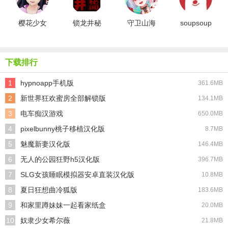
樱花少女
锁龙井秘
守卫山海
soupsoup
生活世界
闻
最新版
下载排行
1
hypnoapp手机版
361.6MB
2
新世界狂欢蜜房全部解锁版
134.1MB
3
电车痴汉游戏
650.0MB
4
pixelbunny桃子移植汉化版
8.7MB
5
魅魔新妻汉化版
146.4MB
6
无人的公园狂野h5汉化版
396.7MB
7
SLG女孩睡眠模拟器安卓直装汉化版
10.8MB
8
夏日狂想曲冷狐版
183.6MB
9
和家里蹲妹妹一起看家纸盒
20.0MB
10
奴隶少女希尔薇
21.8MB