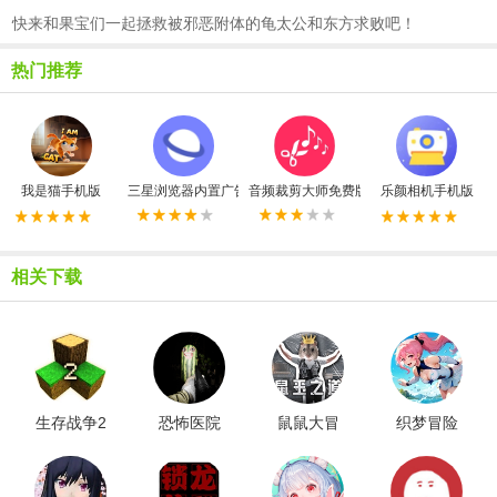
快来和果宝们一起拯救被邪恶附体的龟太公和东方求败吧！
热门推荐
我是猫手机版
三星浏览器内置广告拦截器最新版
音频裁剪大师免费版
乐颜相机手机版
相关下载
生存战争2
恐怖医院
鼠鼠大冒
织梦冒险
新完美世
冒险游戏
险
团
界模组