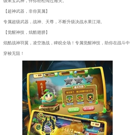
级果宝武神，伴你轻松闯过难关。
【超神武器，非你莫属】
专属超级武器，战神、天尊，不断升级决战水果江湖。
【觉醒神技，炫酷翅膀】
炫酷战神羽翼，凌空激战，睥睨全场！专属觉醒神技，助你在战斗中
穿梭无阻！