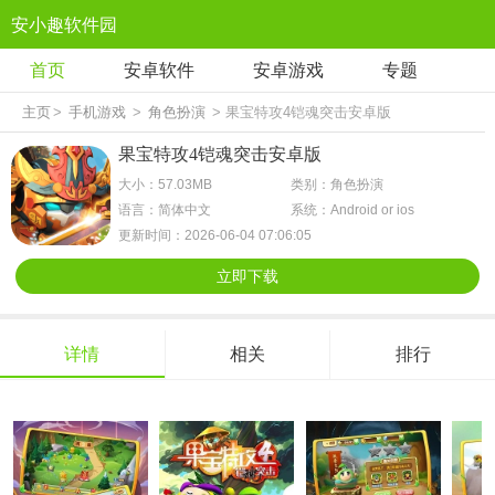
安小趣软件园
首页
安卓软件
安卓游戏
专题
主页
>
手机游戏
>
角色扮演
> 果宝特攻4铠魂突击安卓版
果宝特攻4铠魂突击安卓版
大小：57.03MB
类别：角色扮演
语言：简体中文
系统：Android or ios
更新时间：2026-06-04 07:06:05
立即下载
详情
相关
排行