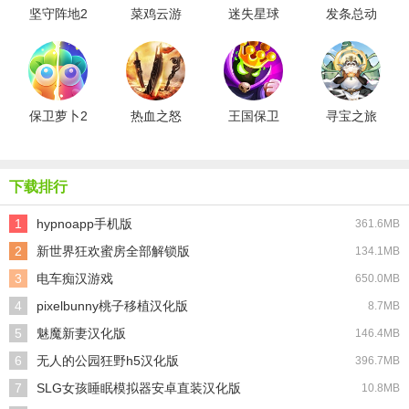
坚守阵地2
菜鸡云游
迷失星球
发条总动
安卓版
戏
最新版
员九游版
保卫萝卜2
热血之怒
王国保卫
寻宝之旅
最新版
战4最新版
下载排行
1
hypnoapp手机版
361.6MB
2
新世界狂欢蜜房全部解锁版
134.1MB
3
电车痴汉游戏
650.0MB
4
pixelbunny桃子移植汉化版
8.7MB
5
魅魔新妻汉化版
146.4MB
6
无人的公园狂野h5汉化版
396.7MB
7
SLG女孩睡眠模拟器安卓直装汉化版
10.8MB