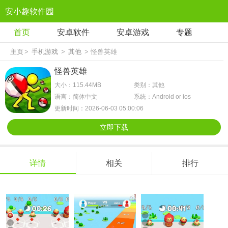
安小趣软件园
首页
安卓软件
安卓游戏
专题
主页
>
手机游戏
>
其他
> 怪兽英雄
怪兽英雄
大小：115.44MB
类别：其他
语言：简体中文
系统：Android or ios
更新时间：2026-06-03 05:00:06
立即下载
详情
相关
排行