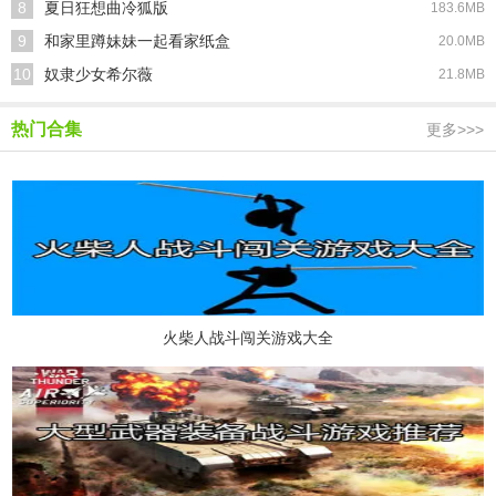
8
夏日狂想曲冷狐版
183.6MB
9
和家里蹲妹妹一起看家纸盒
20.0MB
10
奴隶少女希尔薇
21.8MB
热门合集
更多>>>
火柴人战斗闯关游戏大全