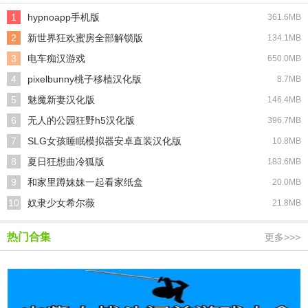
1
hypnoapp手机版
361.6MB
2
新世界狂欢蜜房全部解锁版
134.1MB
3
电车痴汉游戏
650.0MB
4
pixelbunny桃子移植汉化版
8.7MB
5
魅魔新妻汉化版
146.4MB
6
无人的公园狂野h5汉化版
396.7MB
7
SLG女孩睡眠模拟器安卓直装汉化版
10.8MB
8
夏日狂想曲冷狐版
183.6MB
9
和家里蹲妹妹一起看家纸盒
20.0MB
10
奴隶少女希尔薇
21.8MB
热门合集
更多>>>