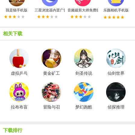
我是猫手机版
三星浏览器内置广告拦截器最新版
音频裁剪大师免费版
乐颜相机手机版
相关下载
虚拟乒乓
黄金矿工
剑圣传说
仙剑世界
球最新版
冒险记
拉布布盲
冒险与召
梦幻跑酷
侦探推理
盒模拟器
唤菜单版
竞速
社手机版
下载排行