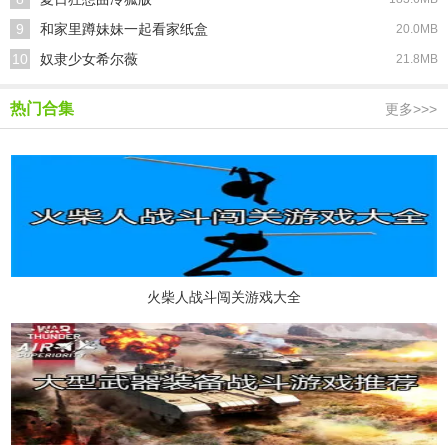
9
和家里蹲妹妹一起看家纸盒
20.0MB
10
奴隶少女希尔薇
21.8MB
热门合集
更多>>>
火柴人战斗闯关游戏大全