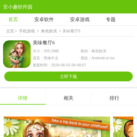
安小趣软件园
首页
安卓软件
安卓游戏
专题
主页
>
手机游戏
>
角色扮演
> 美味餐厅6
美味餐厅6
大小：355.2MB
类别：角色扮演
语言：简体中文
系统：Android or ios
更新时间：2026-06-02 06:48:07
立即下载
详情
相关
排行