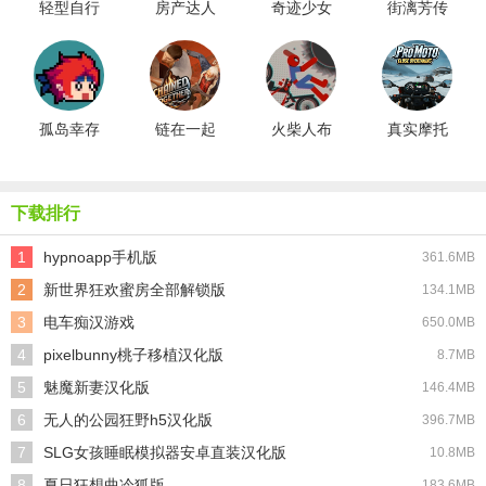
轻型自行
房产达人
奇迹少女
街漓芳传
车飞行特
中文版
生活中文
技游戏
版
孤岛幸存
链在一起
火柴人布
真实摩托
者
去广告版
偶游乐场
pro游戏
下载排行
1
hypnoapp手机版
361.6MB
2
新世界狂欢蜜房全部解锁版
134.1MB
3
电车痴汉游戏
650.0MB
4
pixelbunny桃子移植汉化版
8.7MB
5
魅魔新妻汉化版
146.4MB
6
无人的公园狂野h5汉化版
396.7MB
7
SLG女孩睡眠模拟器安卓直装汉化版
10.8MB
8
夏日狂想曲冷狐版
183.6MB