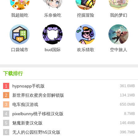
我超能吃
乐奈偷吃
挖掘冒险
我的梦幻
哒
抹茶2最新
游戏
小屋游戏
版
口袋城市
bud国际
欢乐猜歌
空中旅人
服正版
达人
下载排行
1
hypnoapp手机版
361.6MB
2
新世界狂欢蜜房全部解锁版
134.1MB
3
电车痴汉游戏
650.0MB
4
pixelbunny桃子移植汉化版
8.7MB
5
魅魔新妻汉化版
146.4MB
6
无人的公园狂野h5汉化版
396.7MB