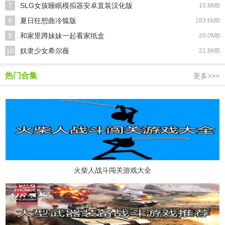
7
SLG女孩睡眠模拟器安卓直装汉化版
10.8MB
8
夏日狂想曲冷狐版
183.6MB
9
和家里蹲妹妹一起看家纸盒
20.0MB
10
奴隶少女希尔薇
21.8MB
热门合集
更多>>>
火柴人战斗闯关游戏大全