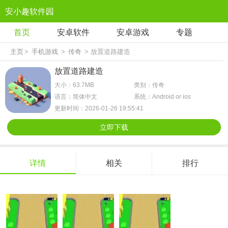
安小趣软件园
首页
安卓软件
安卓游戏
专题
主页
>
手机游戏
>
传奇
> 放置道路建造
放置道路建造
大小：63.7MB
类别：传奇
语言：简体中文
系统：Android or ios
更新时间：2026-01-26 19:55:41
立即下载
详情
相关
排行