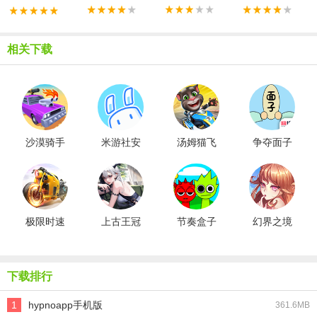
相关下载
沙漠骑手
米游社安
汤姆猫飞
争夺面子
卓版
车国际服
极限时速
上古王冠
节奏盒子
幻界之境
Sprunki
下载排行
1
hypnoapp手机版
361.6MB