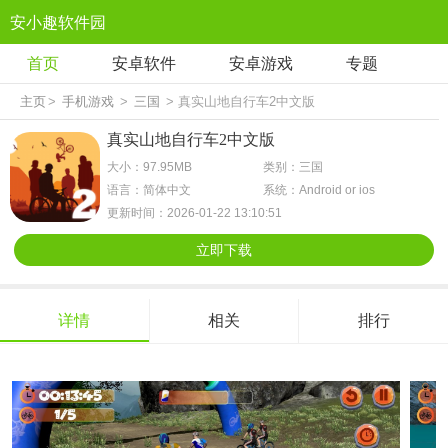
安小趣软件园
首页
安卓软件
安卓游戏
专题
主页
>
手机游戏
>
三国
> 真实山地自行车2中文版
真实山地自行车2中文版
大小：97.95MB
类别：三国
语言：简体中文
系统：Android or ios
更新时间：2026-01-22 13:10:51
立即下载
详情
相关
排行