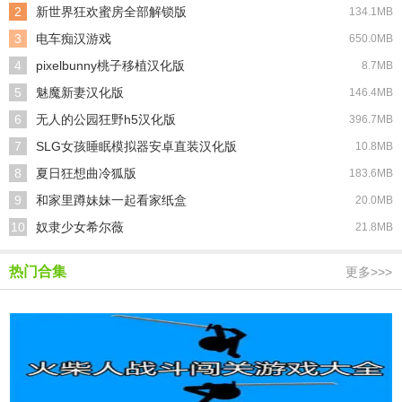
2
新世界狂欢蜜房全部解锁版
134.1MB
3
电车痴汉游戏
650.0MB
4
pixelbunny桃子移植汉化版
8.7MB
5
魅魔新妻汉化版
146.4MB
6
无人的公园狂野h5汉化版
396.7MB
7
SLG女孩睡眠模拟器安卓直装汉化版
10.8MB
8
夏日狂想曲冷狐版
183.6MB
9
和家里蹲妹妹一起看家纸盒
20.0MB
10
奴隶少女希尔薇
21.8MB
热门合集
更多>>>