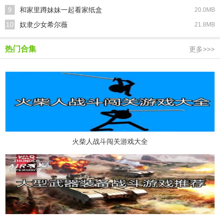
9
和家里蹲妹妹一起看家纸盒
20.0MB
10
奴隶少女希尔薇
21.8MB
热门合集
更多>>>
火柴人战斗闯关游戏大全