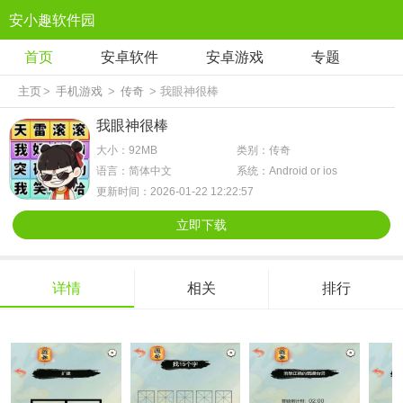
安小趣软件园
首页
安卓软件
安卓游戏
专题
主页
>
手机游戏
>
传奇
> 我眼神很棒
我眼神很棒
大小：92MB
类别：传奇
语言：简体中文
系统：Android or ios
更新时间：2026-01-22 12:22:57
立即下载
详情
相关
排行