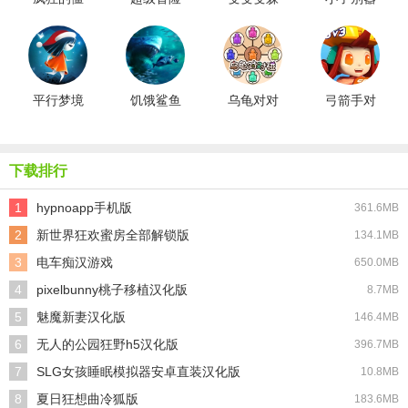
尸
岛手机版
猫猫
张
平行梦境
饥饿鲨鱼
乌龟对对
弓箭手对
中文版
求生
碰
决正版
下载排行
1
hypnoapp手机版
361.6MB
2
新世界狂欢蜜房全部解锁版
134.1MB
3
电车痴汉游戏
650.0MB
4
pixelbunny桃子移植汉化版
8.7MB
5
魅魔新妻汉化版
146.4MB
6
无人的公园狂野h5汉化版
396.7MB
7
SLG女孩睡眠模拟器安卓直装汉化版
10.8MB
8
夏日狂想曲冷狐版
183.6MB