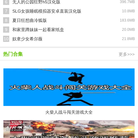
6
无人的公园狂野h5汉化版
396.7MB
7
SLG女孩睡眠模拟器安卓直装汉化版
10.8MB
8
夏日狂想曲冷狐版
183.6MB
9
和家里蹲妹妹一起看家纸盒
20.0MB
10
奴隶少女希尔薇
21.8MB
热门合集
更多>>>
火柴人战斗闯关游戏大全