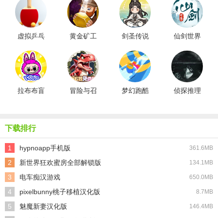
虚拟乒乓
黄金矿工
剑圣传说
仙剑世界
球最新版
冒险记
拉布布盲
冒险与召
梦幻跑酷
侦探推理
盒模拟器
唤菜单版
竞速
社手机版
下载排行
1
hypnoapp手机版
361.6MB
2
新世界狂欢蜜房全部解锁版
134.1MB
3
电车痴汉游戏
650.0MB
4
pixelbunny桃子移植汉化版
8.7MB
5
魅魔新妻汉化版
146.4MB