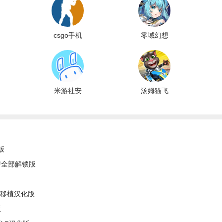
csgo手机
零域幻想
版
米游社安
汤姆猫飞
卓版
车国际服
版
房全部解锁版
y桃子移植汉化版
版