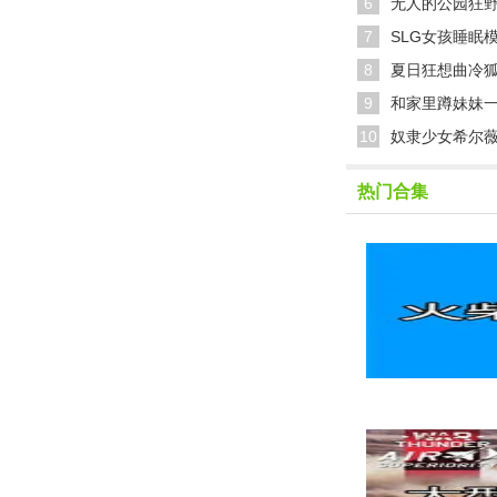
6
无人的公园狂野
7
SLG女孩睡眠
8
夏日狂想曲冷
9
和家里蹲妹妹
10
奴隶少女希尔
热门合集