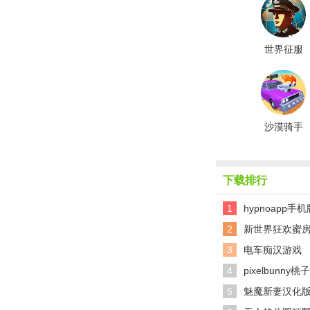
世界征服
者4国际版
沙漠骑手
下载排行
1
hypnoapp手机
2
新世界狂欢蜜
3
电车痴汉游戏
4
pixelbunn
5
魅魔新妻汉化