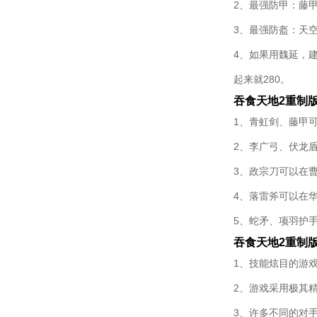
2、最强防甲：藤
3、最强防盔：天
4、如果用魏延，建
起来就280。
吞食天地2重制
1、青虹剑、藤甲
2、李广弓、伏龙
3、政宗刀可以在
4、落雷斧可以在
5、蛇矛、项羽护
吞食天地2重制
1、技能炫目的游
2、游戏采用极其
3、许多不同的对