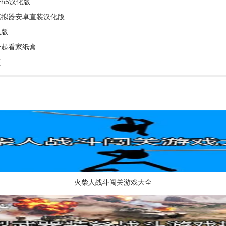
h5汉化版
模拟器安卓直装汉化版
狐版
一起看家纸盒
薇
火柴人战斗闯关游戏大全