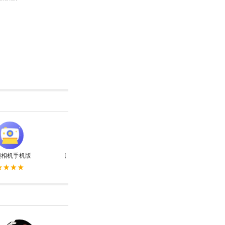
颜相机手机版
口香糖女孩乳液3无敌版
植物大战僵尸杂交版