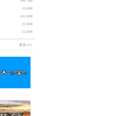
396.7MB
10.8MB
183.6MB
20.0MB
21.8MB
更多>>>