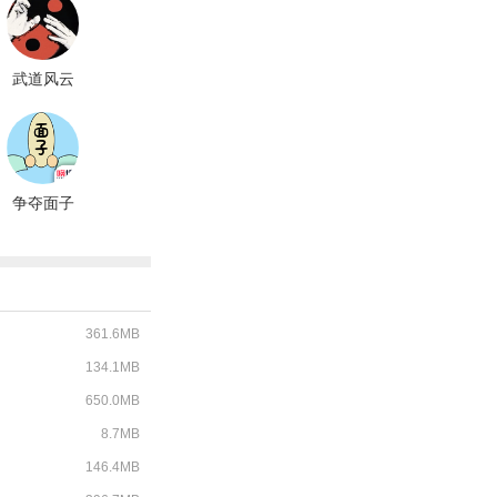
武道风云
争夺面子
361.6MB
134.1MB
650.0MB
8.7MB
146.4MB