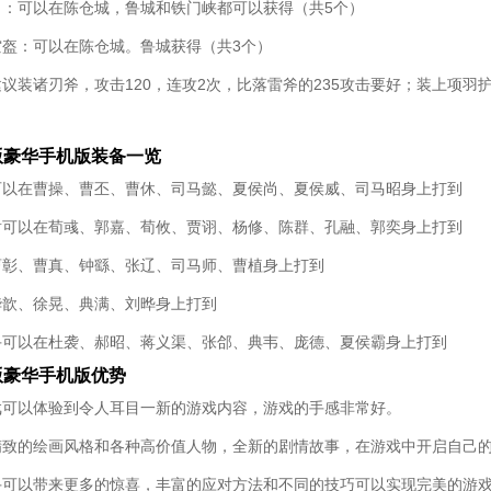
甲：可以在陈仓城，鲁城和铁门峡都可以获得（共5个）
空盔：可以在陈仓城。鲁城获得（共3个）
议装诸刃斧，攻击120，连攻2次，比落雷斧的235攻击要好；装上项羽护
版豪华手机版装备一览
可以在曹操、曹丕、曹休、司马懿、夏侯尚、夏侯威、司马昭身上打到
盾可以在荀彧、郭嘉、荀攸、贾诩、杨修、陈群、孔融、郭奕身上打到
曹彰、曹真、钟繇、张辽、司马师、曹植身上打到
华歆、徐晃、典满、刘晔身上打到
手可以在杜袭、郝昭、蒋义渠、张郃、典韦、庞德、夏侯霸身上打到
版豪华手机版优势
戏可以体验到令人耳目一新的游戏内容，游戏的手感非常好。
精致的绘画风格和各种高价值人物，全新的剧情故事，在游戏中开启自己
手可以带来更多的惊喜，丰富的应对方法和不同的技巧可以实现完美的游