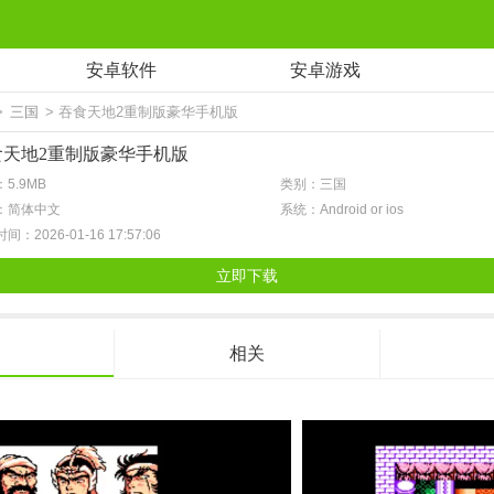
安卓软件
安卓游戏
>
三国
> 吞食天地2重制版豪华手机版
食天地2重制版豪华手机版
5.9MB
类别：三国
：简体中文
系统：Android or ios
间：2026-01-16 17:57:06
立即下载
相关